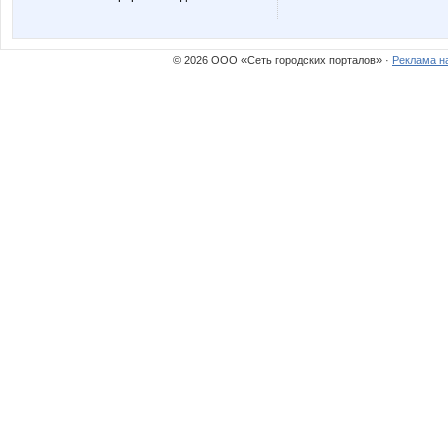
NASIK
NONK
© 2026 ООО «Сеть городских порталов» ·
Реклама н
Nelena
Nice
OlgaSS
OlgaSm
Six
Sneg
VerukSa
Viki28