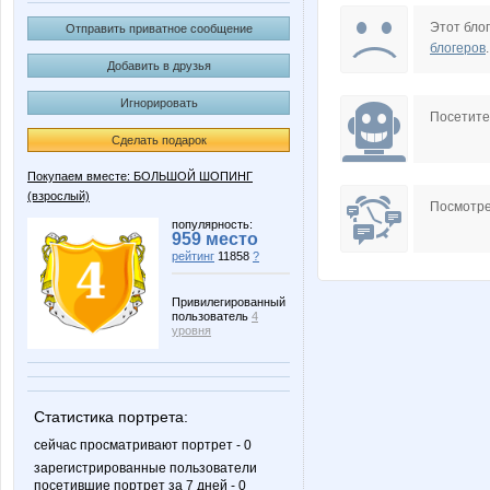
Amare@
Amelis
Этот блог
Отправить приватное сообщение
блогеров
.
Добавить в друзья
Игнорировать
Biyani
CTREKO
Посетит
Сделать подарок
Покупаем вместе: БОЛЬШОЙ ШОПИНГ
(взрослый)
IrinaKolc
Irinabzi
Посмотре
популярность:
959 место
рейтинг
11858
?
Ladyfirst
LanaN
Привилегированный
пользователь
4
уровня
MILENCA
MaRina
Статистика портрета:
сейчас просматривают портрет - 0
зарегистрированные пользователи
посетившие портрет за 7 дней - 0