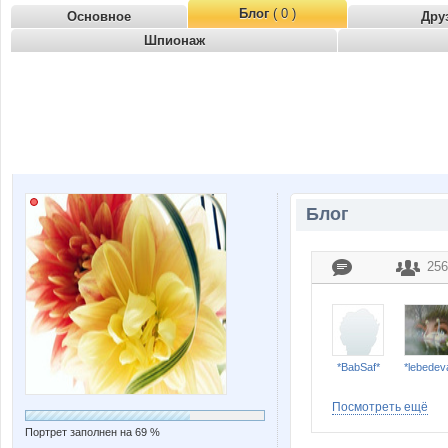
Блог
( 0 )
Основное
Дру
Шпионаж
Блог
256
*BabSaf*
*lebedev
Посмотреть ещё
Портрет заполнен на 69 %